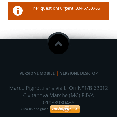
Per questioni urgenti 334 6733765
|
VERSIONE MOBILE
VERSIONE DESKTOP
Marco Pignotti srls via L. Ori N°1/B 62012
Civitanova Marche (MC) P.IVA
01933930438
Crea un sito gratis