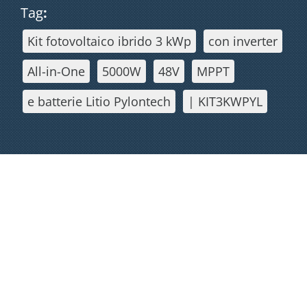
Tag
:
Kit fotovoltaico ibrido 3 kWp
con inverter
All-in-One
5000W
48V
MPPT
e batterie Litio Pylontech
| KIT3KWPYL