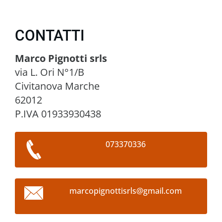
CONTATTI
Marco Pignotti srls
via L. Ori N°1/B
Civitanova Marche
62012
P.IVA 01933930438
073370336
marcopig
nottisrl
s@gmail.
com