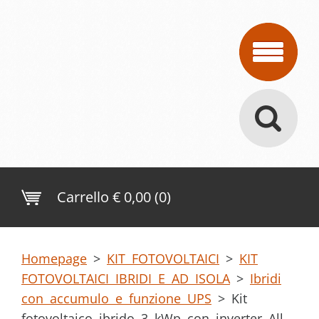
Carrello
€ 0,00 (0)
Homepage
>
KIT FOTOVOLTAICI
>
KIT
FOTOVOLTAICI IBRIDI E AD ISOLA
>
Ibridi
con accumulo e funzione UPS
>
Kit
fotovoltaico ibrido 3 kWp con inverter All-