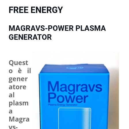
FREE ENERGY
MAGRAVS-POWER PLASMA
GENERATOR
Quest
o è il
gener
atore
al
plasm
a
Magra
vs-