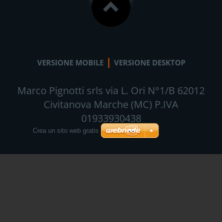
|
VERSIONE MOBILE
VERSIONE DESKTOP
Marco Pignotti srls via L. Ori N°1/B 62012
Civitanova Marche (MC) P.IVA
01933930438
Crea un sito web gratis