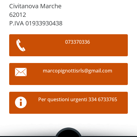
Civitanova Marche
62012
P.IVA 01933930438
073370336
marcopig
nottisrl
s@gmail.
com
Per questioni urgenti 334 6733765