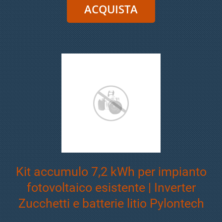
Kit accumulo 7,2 kWh per impianto
fotovoltaico esistente | Inverter
Zucchetti e batterie litio Pylontech