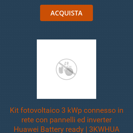
Kit fotovoltaico 3 kWp connesso in
rete con pannelli ed inverter
Huawei Battery ready | 3KWHUA