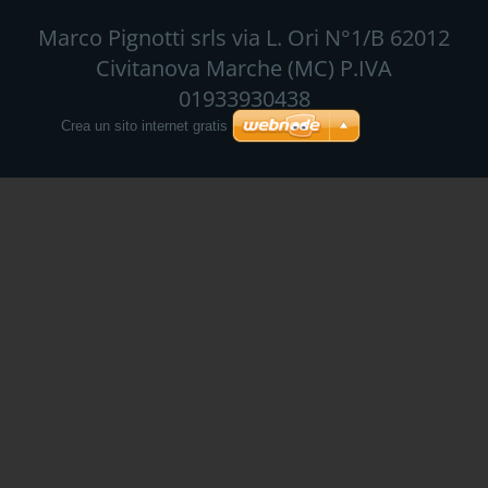
Marco Pignotti srls via L. Ori N°1/B 62012
Civitanova Marche (MC) P.IVA
01933930438
Crea un sito internet gratis