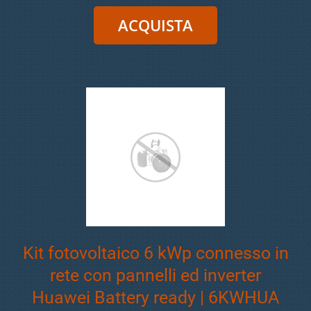
Kit fotovoltaico 6 kWp connesso in
rete con pannelli ed inverter
Huawei Battery ready | 6KWHUA