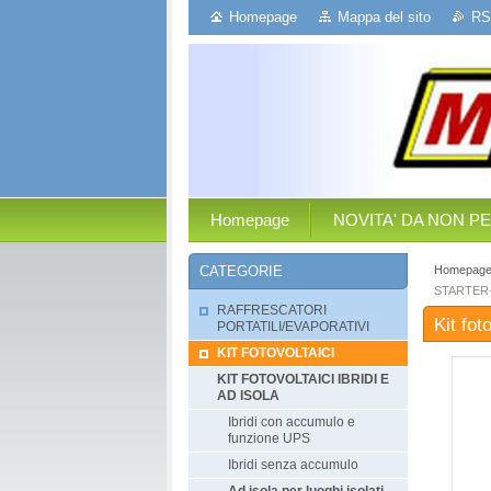
Homepage
Mappa del sito
RS
Homepage
NOVITA' DA NON P
Homepag
CATEGORIE
STARTER
RAFFRESCATORI
Kit fo
PORTATILI/EVAPORATIVI
KIT FOTOVOLTAICI
KIT FOTOVOLTAICI IBRIDI E
AD ISOLA
Ibridi con accumulo e
funzione UPS
Ibridi senza accumulo