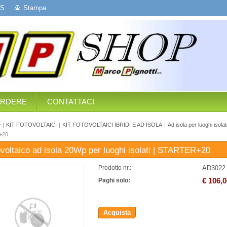
S
Stampa
ERDERE
CONTATTACI
e
|
KIT FOTOVOLTAICI
|
KIT FOTOVOLTAICI IBRIDI E AD ISOLA
|
Ad isola per luoghi isolat
+20
tovoltaico ad isola 20Wp per luoghi isolati | STARTER+20
AD3022
Prodotto nr.:
€ 106,0
Paghi solo:
Acquista