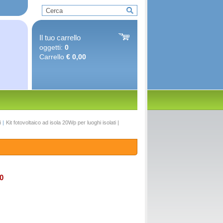
Il tuo carrello
oggetti:
0
Carrello
€ 0,00
i
|
Kit fotovoltaico ad isola 20Wp per luoghi isolati |
0