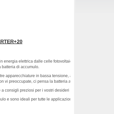
STARTER+20
 in energia elettrica dalle celle fotovoltaiche del pannello sola
la batteria di accumulo.
stre apparecchiature in bassa tensione, ad esempio lampade in 1
 non vi preoccupate, ci pensa la batteria ad accumularla per sfru
 a consigli preziosi per i vostri desideri o progetti.
o e sono ideali per tutte le applicazioni 12V, sistemi di sorveg