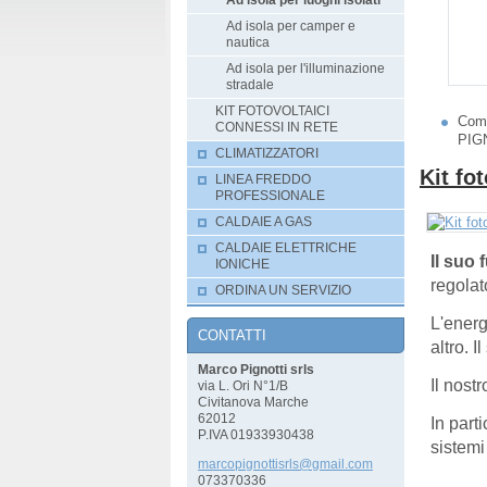
Ad isola per luoghi isolati
Ad isola per camper e
nautica
Ad isola per l'illuminazione
stradale
KIT FOTOVOLTAICI
Com
CONNESSI IN RETE
PIG
CLIMATIZZATORI
Kit fo
LINEA FREDDO
PROFESSIONALE
CALDAIE A GAS
CALDAIE ELETTRICHE
Il suo
IONICHE
regolat
ORDINA UN SERVIZIO
L'energ
CONTATTI
altro. 
Marco Pignotti srls
Il nost
via L. Ori N°1/B
Civitanova Marche
62012
In parti
P.IVA 01933930438
sistemi
marcopig
nottisrl
s@gmail.
com
073370336