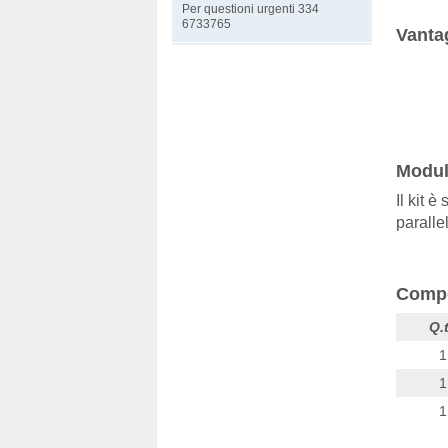
Per questioni urgenti 334
6733765
Vantag
Modula
Il kit 
paralle
Compo
Q.
1
1
1