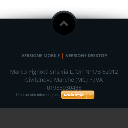
|
VERSIONE MOBILE
VERSIONE DESKTOP
Marco Pignotti srls via L. Ori N°1/B 62012
Civitanova Marche (MC) P.IVA
01933930438
Crea un sito internet gratis