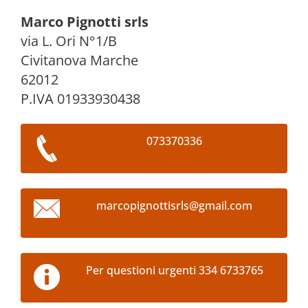
Marco Pignotti srls
via L. Ori N°1/B
Civitanova Marche
62012
P.IVA 01933930438
073370336
marcopig
nottisrl
s@gmail.
com
Per questioni urgenti 334 6733765