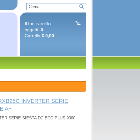
Il tuo carrello
oggetti:
0
Carrello
€ 0,00
ARXB25C INVERTER SERIE
E A+
TER SERIE SIESTA DC ECO PLUS 9000