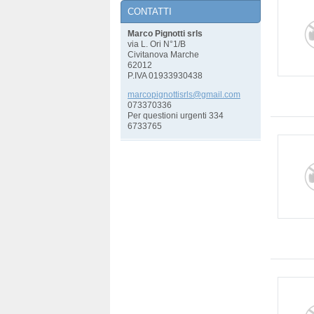
CONTATTI
Marco Pignotti srls
via L. Ori N°1/B
Civitanova Marche
62012
P.IVA 01933930438
marcopig
nottisrl
s@gmail.
com
073370336
Per questioni urgenti 334
6733765