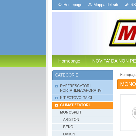
Homepage
Mappa del sito
RS
Homepage
NOVITA' DA NON P
Homepag
CATEGORIE
MONO
RAFFRESCATORI
PORTATILI/EVAPORATIVI
KIT FOTOVOLTAICI
CLIMATIZZATORI
MONOSPLIT
ARISTON
BEKO
DAIKIN