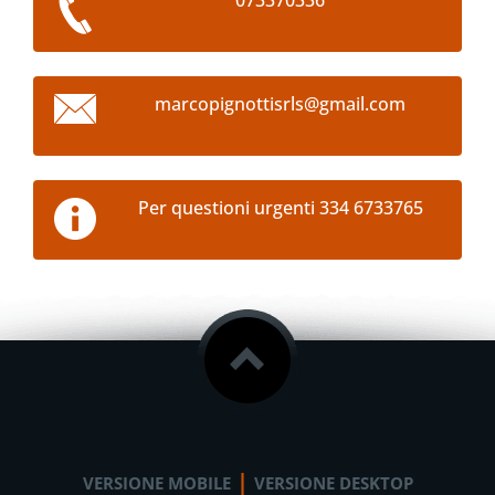
073370336
marcopig
nottisrl
s@gmail.
com
Per questioni urgenti 334 6733765
|
VERSIONE MOBILE
VERSIONE DESKTOP