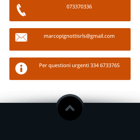
073370336
marcopig
nottisrl
s@gmail.
com
Per questioni urgenti 334 6733765