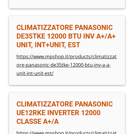
CLIMATIZZATORE PANASONIC
DE35TKE 12000 BTU INV A+/A+
UNIT, INT+UNIT, EST
https://www.mpshop.it/products/climatizzat
ore-panasonic-de35tke-12000-btu-inv-a-a-
unit-int-unit-est/
CLIMATIZZATORE PANASONIC
UE12RKE INVERTER 12000
CLASSE A+/A
https://www.mpshop.it/products/climatizzat