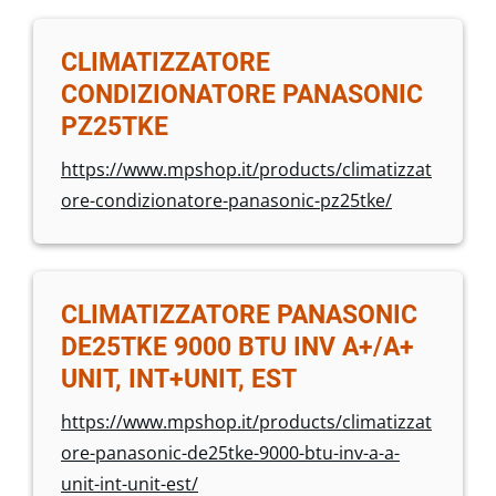
CLIMATIZZATORE
CONDIZIONATORE PANASONIC
PZ25TKE
https://www.mpshop.it/products/climatizzat
ore-condizionatore-panasonic-pz25tke/
CLIMATIZZATORE PANASONIC
DE25TKE 9000 BTU INV A+/A+
UNIT, INT+UNIT, EST
https://www.mpshop.it/products/climatizzat
ore-panasonic-de25tke-9000-btu-inv-a-a-
unit-int-unit-est/