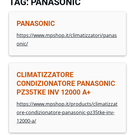
TAG: PANASONIC
PANASONIC
https://www.mpshop.it/climatizzatori/panas
onic/
CLIMATIZZATORE
CONDIZIONATORE PANASONIC
PZ35TKE INV 12000 A+
https://www.mpshop.it/products/climatizzat
ore-condizionatore-panasonic-pz35tke-inv-
12000-a/