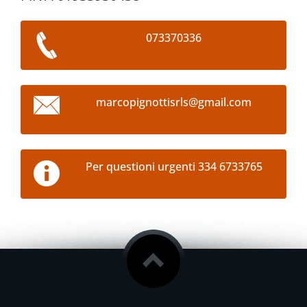
073370336
marcopig
nottisrl
s@gmail.
com
Per questioni urgenti 334 6733765