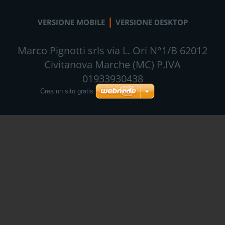
|
VERSIONE MOBILE
VERSIONE DESKTOP
Marco Pignotti srls via L. Ori N°1/B 62012
Civitanova Marche (MC) P.IVA
01933930438
Crea un sito gratis