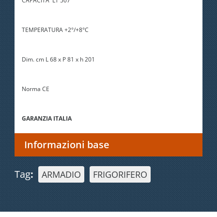
CAPACITA' LT 507
TEMPERATURA +2°/+8°C
Dim. cm L 68 x P 81 x h 201
Norma CE
GARANZIA ITALIA
Informazioni base
Tag
:
ARMADIO
FRIGORIFERO