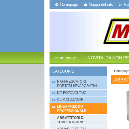
Homepage
Mappa del sito
RS
Homepage
NOVITA' DA NON P
Homepag
CATEGORIE
ABBAT
RAFFRESCATORI
PORTATILI/EVAPORATIVI
KIT FOTOVOLTAICI
CLIMATIZZATORI
LINEA FREDDO
PROFESSIONALE
ABBATTITORI DI
TEMPERATURA