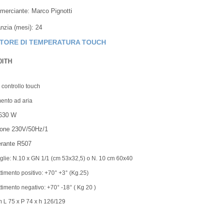
merciante:
Marco Pignotti
nzia (mesi):
24
TORE DI TEMPERATURA TOUCH
0ITH
 controllo touch
ento ad aria
630 W
ione 230V/50Hz/1
erante R507
glie: N.10 x GN 1/1 (cm 53x32,5) o N. 10 cm 60x40
imento positivo: +70° +3° (Kg.25)
imento negativo: +70° -18° ( Kg 20 )
m L 75 x P 74 x h 126/129