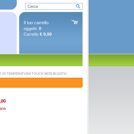
Il tuo carrello
oggetti:
0
Carrello
€ 0,00
E DI TEMPERATURA TOUCH MOD.BU10ITH
,00
mana