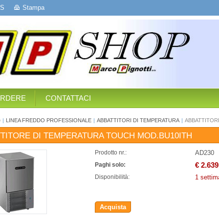
S
Stampa
ERDERE
CONTATTACI
e
|
LINEA FREDDO PROFESSIONALE
|
ABBATTITORI DI TEMPERATURA
|
ABBATTITOR
TITORE DI TEMPERATURA TOUCH MOD.BU10ITH
AD230
Prodotto nr.:
€ 2.639
Paghi solo:
1 setti
Disponibilità:
Acquista