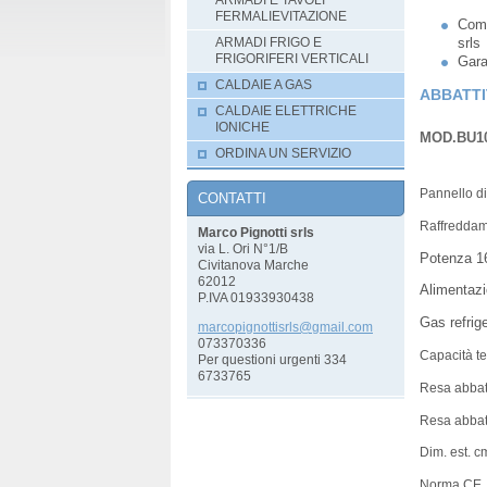
ARMADI E TAVOLI
FERMALIEVITAZIONE
Com
srls
ARMADI FRIGO E
FRIGORIFERI VERTICALI
Gara
CALDAIE A GAS
ABBATTI
CALDAIE ELETTRICHE
IONICHE
MOD.BU1
ORDINA UN SERVIZIO
Pannello di
CONTATTI
Raffreddam
Marco Pignotti srls
via L. Ori N°1/B
Potenza 1
Civitanova Marche
62012
Alimentaz
P.IVA 01933930438
Gas refrig
marcopig
nottisrl
s@gmail.
com
073370336
Capacità te
Per questioni urgenti 334
6733765
Resa abbatt
Resa abbatt
Dim. est. c
Norma CE